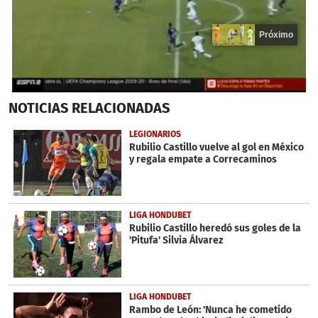
Próximo
0
NOTICIAS
RELACIONADAS
seconds
of
18
LEGIONARIOS
seconds
Rubilio Castillo vuelve al gol en México
y regala empate a Correcaminos
LIGA HONDUBET
Rubilio Castillo heredó sus goles de la
'Pitufa' Silvia Álvarez
LIGA HONDUBET
Rambo de León: 'Nunca he cometido