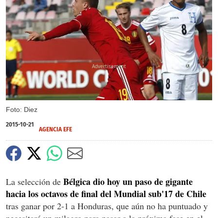
X
X
Foto: Diez
2015-10-21
AGENCIA EFE
Bélgica dio hoy un paso de gigante
La selección de
hacia los octavos de final del Mundial sub'17 de Chile
tras ganar por 2-1 a Honduras, que aún no ha puntuado y
necesitará un milagro para pasar a la próxima fase en el