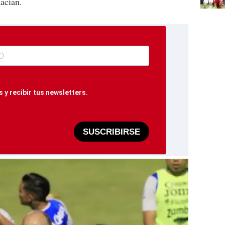
hacían.
 y recibir tus newsletters.
SUSCRIBIRSE