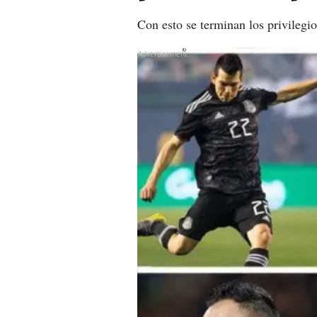
Con esto se terminan los privileg
X
X
X