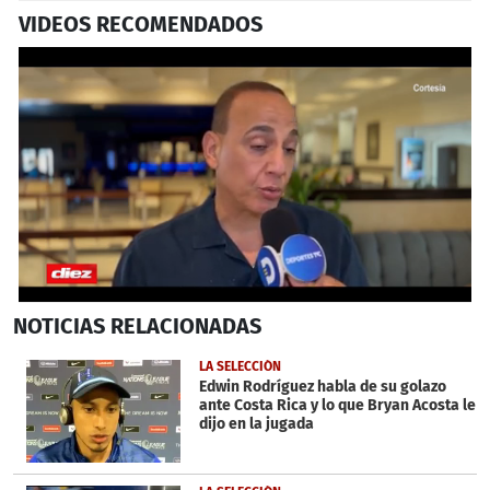
VIDEOS RECOMENDADOS
0
NOTICIAS
RELACIONADAS
seconds
of
3
LA SELECCIÓN
minutes,
Edwin Rodríguez habla de su golazo
11
ante Costa Rica y lo que Bryan Acosta le
seconds
dijo en la jugada