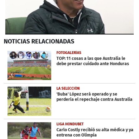
0
NOTICIAS
RELACIONADAS
seconds
of
52
FOTOGALERÍAS
seconds
TOP: 11 cosas a las que Australia le
debe prestar cuidado ante Honduras
LA SELECCIÓN
'Buba' López será operado y se
perdería el repechaje contra Australia
LIGA HONDUBET
Carlo Costly recibió su alta médica y ya
entrena con Olimpia