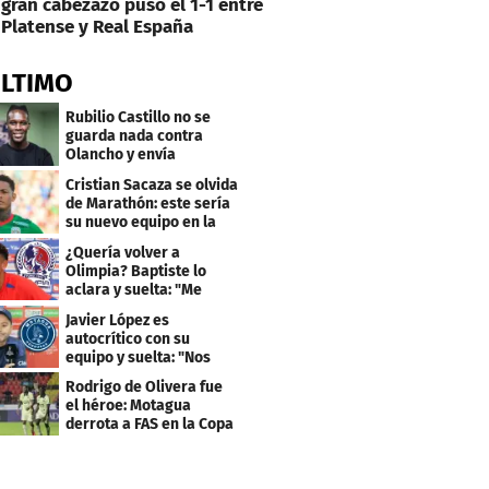
gran cabezazo puso el 1-1 entre
Platense y Real España
ÚLTIMO
Rubilio Castillo no se
guarda nada contra
Olancho y envía
mensaje a Bengtson
Cristian Sacaza se olvida
de Marathón: este sería
su nuevo equipo en la
Liga Nacional
¿Quería volver a
Olimpia? Baptiste lo
aclara y suelta: "Me
faltaba un equipo
Javier López es
grande"
autocrítico con su
equipo y suelta: "Nos
costó muchísimo..."
Rodrigo de Olivera fue
el héroe: Motagua
derrota a FAS en la Copa
Centroamericana