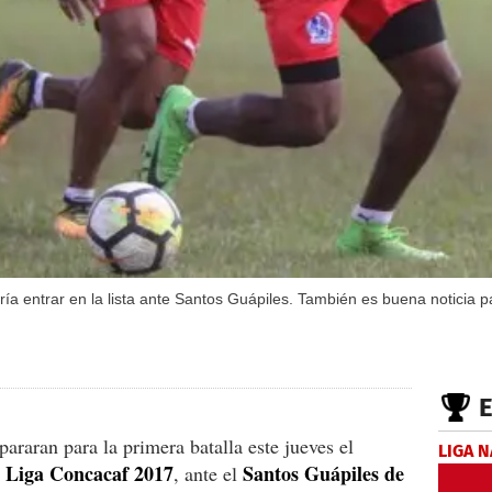
dría entrar en la lista ante Santos Guápiles. También es buena noticia 
pararan para la primera batalla este jueves el
LIGA 
Liga Concacaf 2017
Santos Guápiles de
a
, ante el