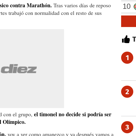
lásico contra Marathón.
Tras varios días de reposo
rtes trabajó con normalidad con el resto de sus
1
2
el timonel no decide si podría ser
d con el grupo,
el Olímpico.
3
ón,
voy a ver como amanezco y ya después vamos a