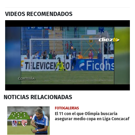
VIDEOS RECOMENDADOS
Próximo
0
NOTICIAS
RELACIONADAS
seconds
of
22
FOTOGALERÍAS
seconds
El 11 con el que Olimpia buscaría
asegurar medio copa en Liga Concacaf