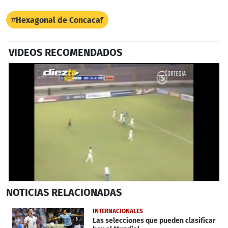
Hexagonal de Concacaf
VIDEOS RECOMENDADOS
0
NOTICIAS
RELACIONADAS
seconds
of
37
INTERNACIONALES
seconds
Las selecciones que pueden clasificar