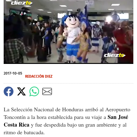
X
X
X
0
seconds
2017-10-05
of
REDACCIÓN DIEZ
51
seconds
La Selección Nacional de Honduras arribó al Aeropuerto
San José
Toncontín a la hora establecida para su viaje a
Costa Rica
y fue despedida bajo un gran ambiente y al
ritmo de batucada.