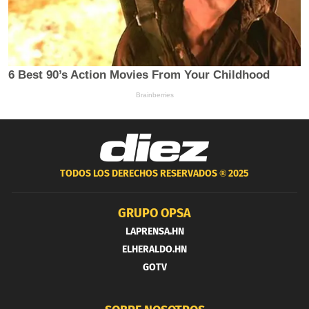
TODOS LOS DERECHOS RESERVADOS ®
2025
GRUPO OPSA
LAPRENSA.HN
ELHERALDO.HN
GOTV