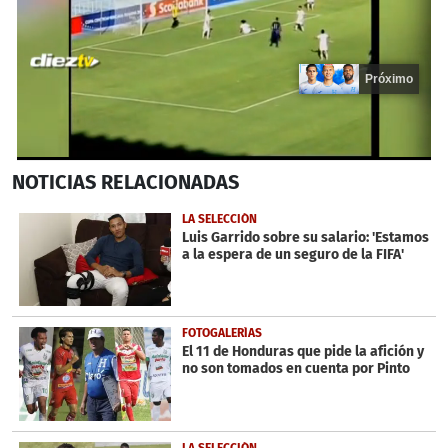
Próximo
0
NOTICIAS
RELACIONADAS
seconds
of
15
LA SELECCIÓN
seconds
Luis Garrido sobre su salario: 'Estamos
a la espera de un seguro de la FIFA'
FOTOGALERÍAS
El 11 de Honduras que pide la afición y
no son tomados en cuenta por Pinto