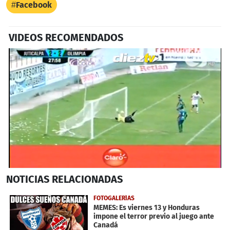
Facebook
VIDEOS RECOMENDADOS
0
NOTICIAS
RELACIONADAS
seconds
of
33
FOTOGALERÍAS
seconds
MEMES: Es viernes 13 y Honduras
impone el terror previo al juego ante
Canadá