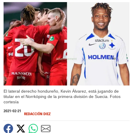
X
X
El lateral derecho hondureño, Kevin Álvarez, está jugando de
titular en el Norrköping de la primera división de Suecia. Fotos
cortesía
2021-02-21
REDACCIÓN DIEZ