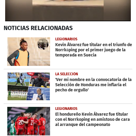
0
NOTICIAS
RELACIONADAS
seconds
of
3
LEGIONARIOS
minutes,
Kevin Álvarez fue titular en el triunfo de
42
Norrköping por el primer juego de la
seconds
temporada en Suecia
LA SELECCIÓN
'Ver mi nombre en la convocatoria de la
Selección de Honduras me inflaría el
pecho de orgullo'
LEGIONARIOS
El hondureño Kevin Álvarez fue titular
con el Norrkoping en amistoso de cara
al arranque del campeonato