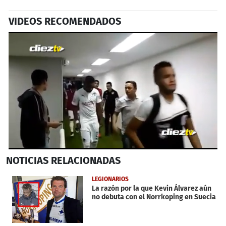
VIDEOS RECOMENDADOS
0
NOTICIAS
RELACIONADAS
seconds
of
24
LEGIONARIOS
seconds
La razón por la que Kevin Álvarez aún
no debuta con el Norrkoping en Suecia