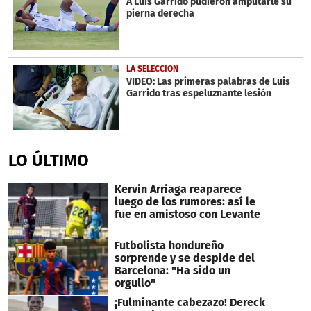
A Luis Garrido pudieron amputarle su
pierna derecha
LA SELECCIÓN
VIDEO: Las primeras palabras de Luis
Garrido tras espeluznante lesión
LO ÚLTIMO
Kervin Arriaga reaparece
luego de los rumores: así le
fue en amistoso con Levante
Futbolista hondureño
sorprende y se despide del
Barcelona: "Ha sido un
orgullo"
¡Fulminante cabezazo! Dereck