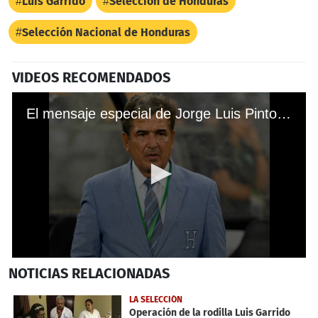
Luis Garrido
Selección de Honduras
Selección Nacional de Honduras
VIDEOS RECOMENDADOS
El mensaje especial de Jorge Luis Pinto a los hondureños
0
NOTICIAS
RELACIONADAS
seconds
of
15
LA SELECCIÓN
seconds
Operación de la rodilla Luis Garrido