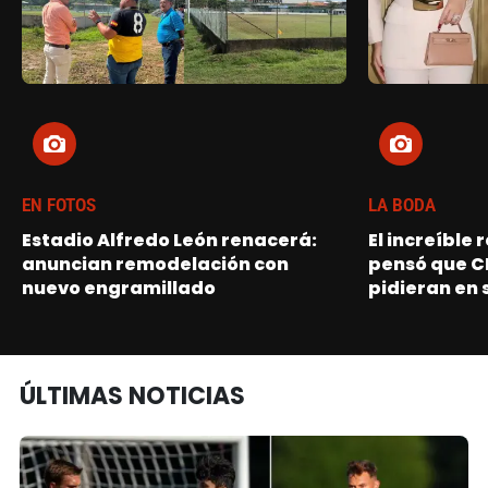
EN FOTOS
LA BODA
Estadio Alfredo León renacerá:
El increíble
anuncian remodelación con
pensó que C
nuevo engramillado
pidieran en 
ÚLTIMAS NOTICIAS