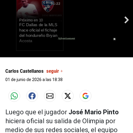
01:22
Próximo en 8
FC Dallas de la MLS
hace oficial el fichaje
del hondureño Bryan
X
Acosta
0
seconds
of
Carlos Castellanos
seguir +
0
seconds
01 de junio de 2026 a las 18:38
Luego que el jugador
José Mario Pinto
hiciera oficial su salida de Olimpia por
medio de sus redes sociales, el equipo