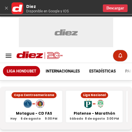
Diez
×
Descargar
Disponible en Google y IOS
LIGA HONDUBET
INTERNACIONALES
ESTADÍSTICAS
PAR
Copa Centroamericana
Liga Nacional
-
-
Motagua - CD FAS
Platense - Marathón
Hoy
6 de agosto
9:00 PM
Sábado
8 de agosto
3:00 PM