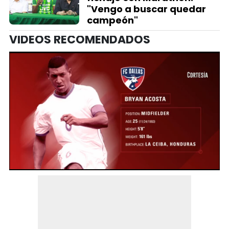
"Vengo a buscar quedar
campeón"
VIDEOS RECOMENDADOS
0
seconds
of
1
minute,
22
seconds