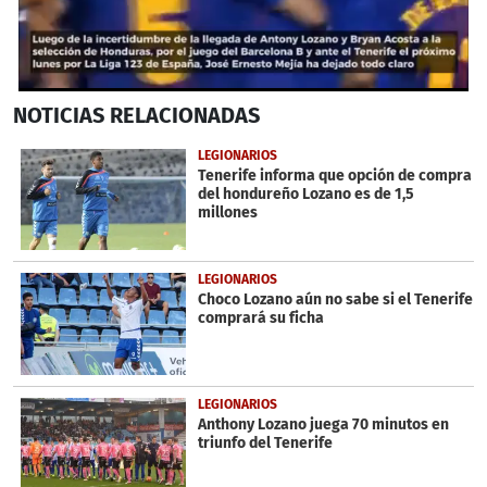
0
NOTICIAS
RELACIONADAS
seconds
of
53
LEGIONARIOS
seconds
Tenerife informa que opción de compra
del hondureño Lozano es de 1,5
millones
LEGIONARIOS
Choco Lozano aún no sabe si el Tenerife
comprará su ficha
LEGIONARIOS
Anthony Lozano juega 70 minutos en
triunfo del Tenerife