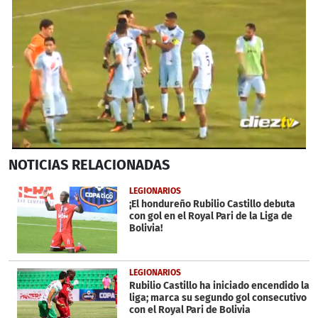
0
NOTICIAS
RELACIONADAS
seconds
of
1
LEGIONARIOS
minute,
¡El hondureño Rubilio Castillo debuta
13
con gol en el Royal Pari de la Liga de
seconds
Bolivia!
LEGIONARIOS
Rubilio Castillo ha iniciado encendido la
liga; marca su segundo gol consecutivo
con el Royal Pari de Bolivia