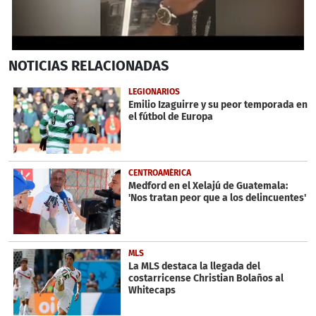
0
NOTICIAS
RELACIONADAS
seconds
of
12
LEGIONARIOS
minutes,
Emilio Izaguirre y su peor temporada en
1
el fútbol de Europa
second
CENTROAMÉRICA
Medford en el Xelajú de Guatemala:
'Nos tratan peor que a los delincuentes'
MLS
La MLS destaca la llegada del
costarricense Christian Bolaños al
Whitecaps