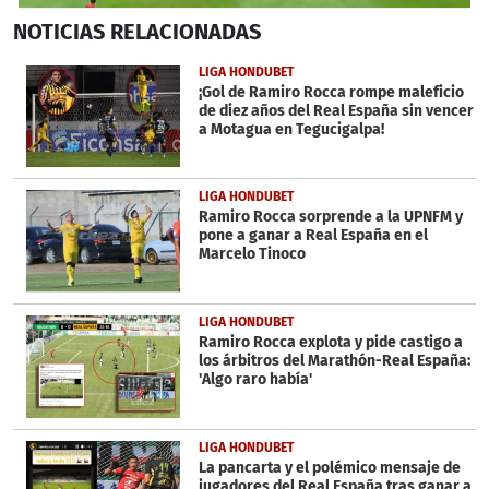
0
NOTICIAS
RELACIONADAS
seconds
of
2
LIGA HONDUBET
minutes,
¡Gol de Ramiro Rocca rompe maleficio
8
de diez años del Real España sin vencer
seconds
a Motagua en Tegucigalpa!
LIGA HONDUBET
Ramiro Rocca sorprende a la UPNFM y
pone a ganar a Real España en el
Marcelo Tinoco
LIGA HONDUBET
Ramiro Rocca explota y pide castigo a
los árbitros del Marathón-Real España:
'Algo raro había'
LIGA HONDUBET
La pancarta y el polémico mensaje de
jugadores del Real España tras ganar a