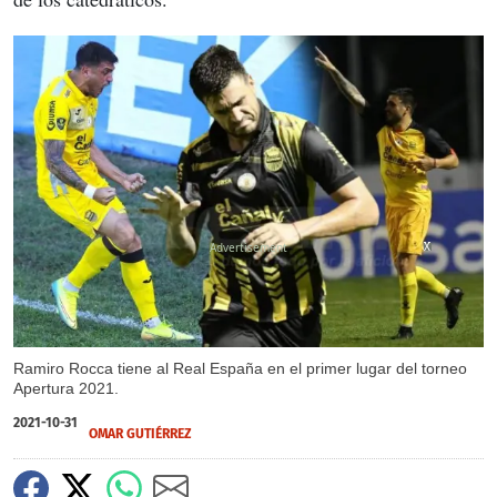
X
X
X
X
Ramiro Rocca tiene al Real España en el primer lugar del torneo
Apertura 2021.
2021-10-31
OMAR GUTIÉRREZ