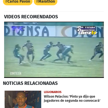
Carlos Pavón
Marathón
VIDEOS RECOMENDADOS
0
NOTICIAS
RELACIONADAS
seconds
of
1
LEGIONARIOS
minute,
Wilson Palacios: 'Pinto ya dijo que
3
jugadores de segunda no convocará'
seconds