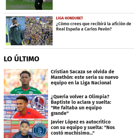
LIGA HONDUBET
¿Cómo crees que recibirá la afición de
Real España a Carlos Pavón?
LO ÚLTIMO
Cristian Sacaza se olvida de
Marathón: este sería su nuevo
equipo en la Liga Nacional
¿Quería volver a Olimpia?
Baptiste lo aclara y suelta:
"Me faltaba un equipo
grande"
Javier López es autocrítico
con su equipo y suelta: "Nos
costó muchísimo..."