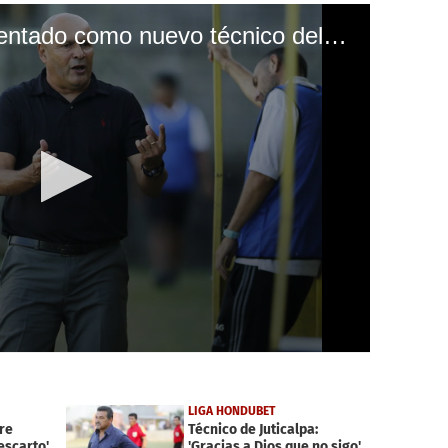
Wilmer Cruz fue presentado como nuevo técnico del Juticalpa
LIGA HONDUBET
re
Técnico de Juticalpa:
escarto'
'Gracias a Dios que no sigo'