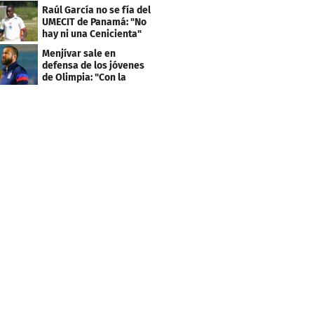
llevan sus nombres
Raúl García no se fía del
UMECIT de Panamá: "No
hay ni una Cenicienta"
Menjívar sale en
defensa de los jóvenes
de Olimpia: "Con la
gente no se queda bien"