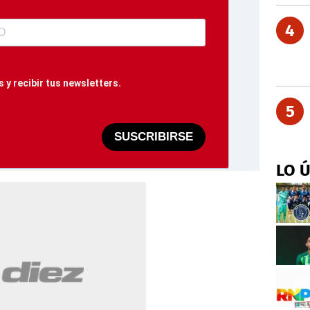
4
 y recibir tus newsletters.
5
SUSCRIBIRSE
LO 