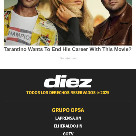
TODOS LOS DERECHOS RESERVADOS ®
2025
GRUPO OPSA
LAPRENSA.HN
ELHERALDO.HN
GOTV