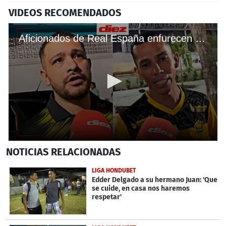
VIDEOS RECOMENDADOS
Aficionados de Real España enfurecen tras derrota ante Olimpia en el Estadio Morazán
0
NOTICIAS
RELACIONADAS
seconds
of
8
LIGA HONDUBET
minutes,
Edder Delgado a su hermano Juan: 'Que
20
se cuide, en casa nos haremos
seconds
respetar'