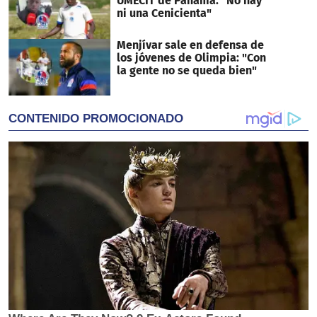
UMECIT de Panamá: "No hay
ni una Cenicienta"
Menjívar sale en defensa de
los jóvenes de Olimpia: "Con
la gente no se queda bien"