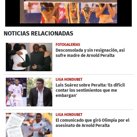
0
NOTICIAS
RELACIONADAS
seconds
of
3
FOTOGALERÍAS
minutes,
Desconsolada y sin resignación, así
42
sufre madre de Arnold Peralta
seconds
LIGA HONDUBET
Luis Suárez sobre Peralta: 'Es difícil
contar los sentimientos que me
embargan'
LIGA HONDUBET
El comunicado que giró Olimpia por el
asesinato de Arnold Peralta