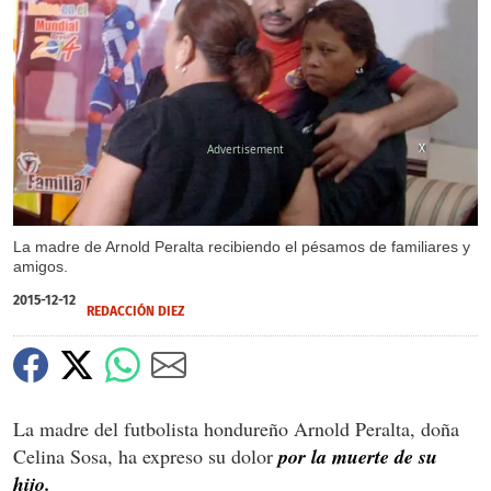
X
X
La madre de Arnold Peralta recibiendo el pésamos de familiares y
amigos.
2015-12-12
REDACCIÓN DIEZ
La madre del futbolista hondureño Arnold Peralta, doña
Celina Sosa, ha expreso su dolor
por la muerte de su
hijo.