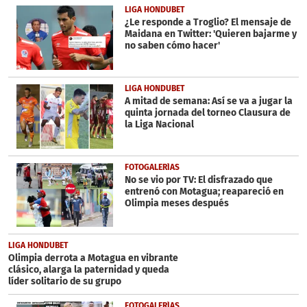
37
LIGA HONDUBET
seconds
¿Le responde a Troglio? El mensaje de
Maidana en Twitter: 'Quieren bajarme y
no saben cómo hacer'
LIGA HONDUBET
A mitad de semana: Así se va a jugar la
quinta jornada del torneo Clausura de
la Liga Nacional
FOTOGALERÍAS
No se vio por TV: El disfrazado que
entrenó con Motagua; reapareció en
Olimpia meses después
LIGA HONDUBET
Olimpia derrota a Motagua en vibrante
clásico, alarga la paternidad y queda
líder solitario de su grupo
FOTOGALERÍAS