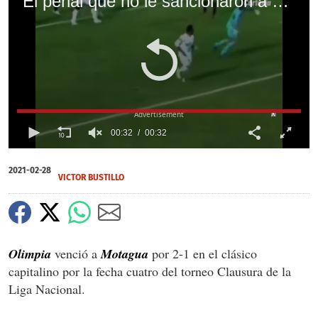
El penal que no le sancionaron a Motagua en el clásico ante Olimpia: Agarrón a Rougier
X
00:32
00:32
0
of
2021-02-28
32
VICTOR BUSTILLO
seconds
Olimpia
venció a
Motagua
por 2-1 en el clásico
capitalino por la fecha cuatro del torneo Clausura de la
Liga Nacional.