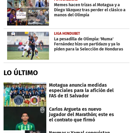
Memes hacen trizas al Motagua y a
Diego Vázquez tras perder el clásico a
manos del Olimpia
LIGA HONDUBET
La pesadilla de Olimpia: 'Muma'
Fernández hizo un partidazo y ya lo
piden para la Selección de Honduras
LO ÚLTIMO
Motagua anuncia medidas
especiales para la afición del
FAS de El Salvador
Carlos Argueta es nuevo
jugador del Marathón; este es
el contrato que firmó
Neymar y Yamal conquistan