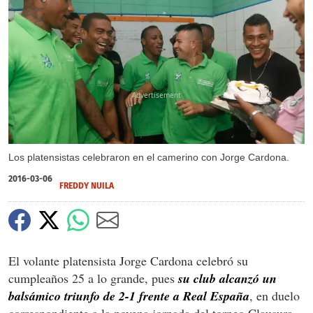
X
X
Los platensistas celebraron en el camerino con Jorge Cardona.
2016-03-06
FREDDY NUILA
El volante platensista Jorge Cardona celebró su
cumpleaños 25 a lo grande, pues
su club alcanzó un
balsámico triunfo de 2-1 frente a Real España
, en duelo
correspondiente a la novena jornada del torneo Clausura