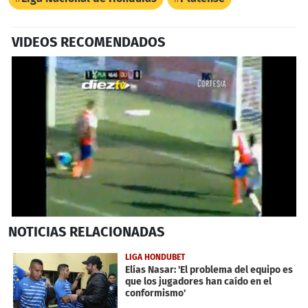
VIDEOS RECOMENDADOS
0
NOTICIAS
RELACIONADAS
seconds
of
42
LIGA HONDUBET
seconds
Elías Nasar: 'El problema del equipo es
que los jugadores han caído en el
conformismo'