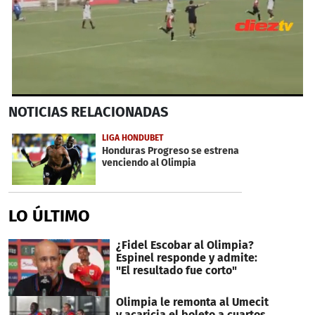
0
NOTICIAS
RELACIONADAS
seconds
of
1
LIGA HONDUBET
minute,
Honduras Progreso se estrena
30
venciendo al Olimpia
seconds
LO ÚLTIMO
¿Fidel Escobar al Olimpia?
Espinel responde y admite:
"El resultado fue corto"
Olimpia le remonta al Umecit
y acaricia el boleto a cuartos