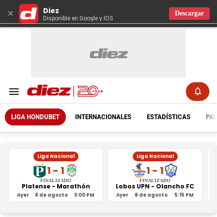
Diez
×
Descargar
Disponible en Google y IOS
LIGA HONDUBET
INTERNACIONALES
ESTADÍSTICAS
PAR
Liga Nacional
Liga Nacional
1 - 1
1 - 1
FINALIZADO
FINALIZADO
Platense - Marathón
Lobos UPN - Olancho FC
R
Ayer
8 de agosto
3:00 PM
Ayer
8 de agosto
5:15 PM