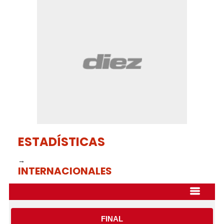
seconds
of
35
seconds
ESTADÍSTICAS
→
INTERNACIONALES