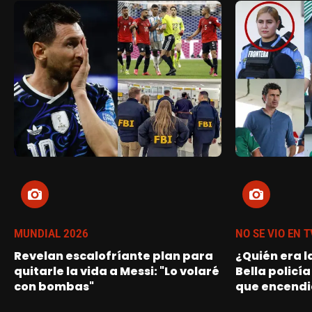
MUNDIAL 2026
NO SE VIO EN T
Revelan escalofríante plan para
¿Quién era l
quitarle la vida a Messi: "Lo volaré
Bella policía
con bombas"
que encendi