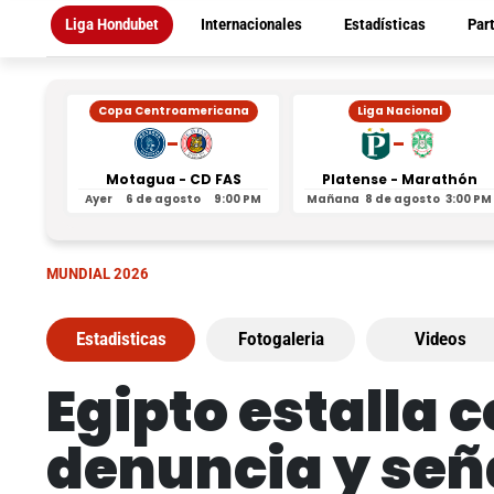
Liga Hondubet
Internacionales
Estadísticas
Par
Copa Centroamericana
Liga Nacional
-
-
Motagua - CD FAS
Platense - Marathón
Ayer
6 de agosto
9:00 PM
Mañana
8 de agosto
3:00 PM
MUNDIAL 2026
Estadisticas
Fotogaleria
Videos
Egipto estalla 
denuncia y señ