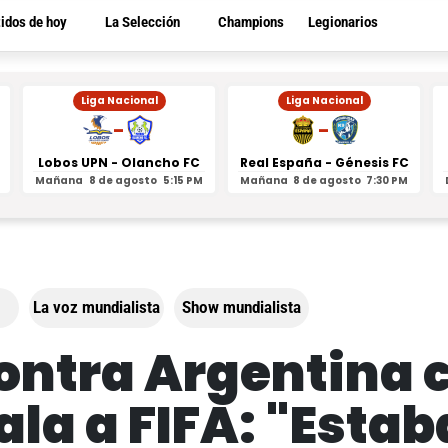
tidos de hoy
La Selección
Champions
Legionarios
Liga Nacional
Liga Nacional
-
-
Lobos UPN - Olancho FC
Real España - Génesis FC
Mañana
8 de agosto
5:15 PM
Mañana
8 de agosto
7:30 PM
La voz mundialista
Show mundialista
contra Argentina 
ala a FIFA: "Est