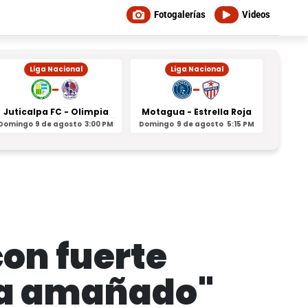
Fotogalerías
Videos
Liga Nacional
Liga Nacional
-
-
Juticalpa FC - Olimpia
Motagua - Estrella Roja
Indepe
Domingo
9 de agosto
3:00 PM
Domingo
9 de agosto
5:15 PM
Domin
con fuerte
aba amañado"