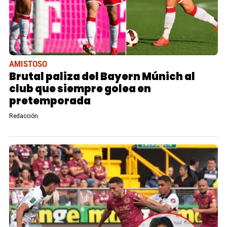
AMISTOSO
Brutal paliza del Bayern Múnich al
club que siempre golea en
pretemporada
Redacción