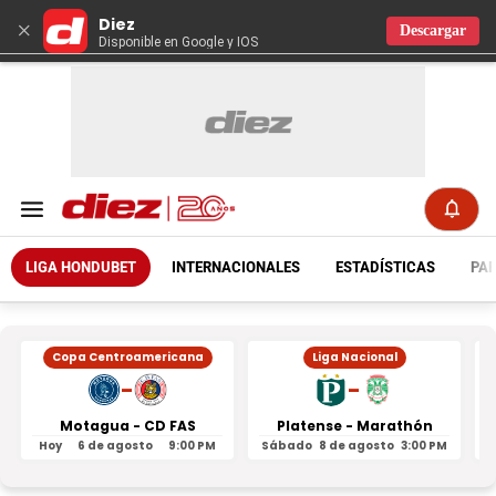
Diez
×
Descargar
Disponible en Google y IOS
LIGA HONDUBET
INTERNACIONALES
ESTADÍSTICAS
PAR
Copa Centroamericana
Liga Nacional
-
-
Motagua - CD FAS
Platense - Marathón
Hoy
6 de agosto
9:00 PM
Sábado
8 de agosto
3:00 PM