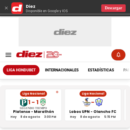
Diez
×
Descargar
Disponible en Google y IOS
LIGA HONDUBET
INTERNACIONALES
ESTADÍSTICAS
PAR
Liga Nacional
Liga Nacional
1 - 1
-
SEGUNDO TIEMPO
Platense - Marathón
Lobos UPN - Olancho FC
R
Hoy
8 de agosto
3:00 PM
Hoy
8 de agosto
5:15 PM