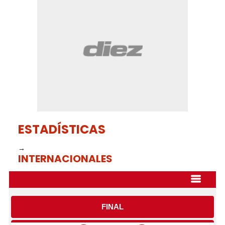
of
18
seconds
ESTADÍSTICAS
→
INTERNACIONALES