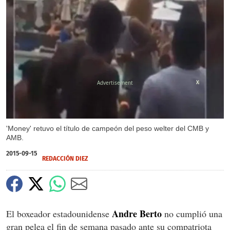
X
'Money' retuvo el título de campeón del peso welter del CMB y
AMB.
2015-09-15
REDACCIÓN DIEZ
Andre Berto
El boxeador estadounidense
no cumplió una
gran pelea el fin de semana pasado ante su compatriota