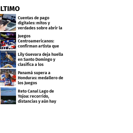
ÚLTIMO
Cuentas de pago
digitales: mitos y
verdades sobre abrir la
tuya y entrar
Juegos
Centroamericanos:
confirman artista que
cantará en la ceremonia
Lily Guevara deja huella
de clausura
en Santo Domingo y
clasifica a los
Panamericanos de Lima
Panamá supera a
2027
Honduras: medallero de
los Juegos
Centroamericanos
Reto Canal Lago de
Yojoa: recorrido,
distancias y aún hay
inscripciones