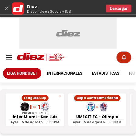
Diez
×
Descargar
Disponible en Google y IOS
LIGA HONDUBET
INTERNACIONALES
ESTADÍSTICAS
PAR
Leagues Cup
Copa Centroamericana
1 - 1
-
PRIMER TIEMPO
Inter Miami - San Luis
UMECIT FC - Olimpia
Ayer
5 de agosto
5:30 PM
Ayer
5 de agosto
6:00 PM