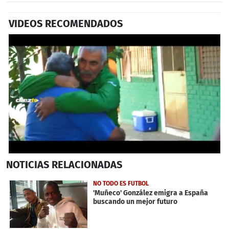
VIDEOS RECOMENDADOS
0
NOTICIAS
RELACIONADAS
seconds
of
50
NO TODO ES FUTBOL
seconds
'Muñeco' González emigra a España
buscando un mejor futuro