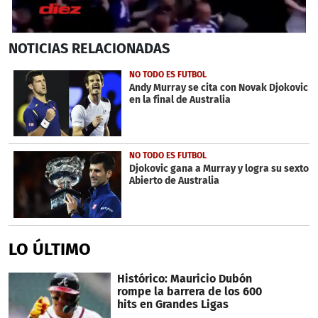
0
NOTICIAS
RELACIONADAS
seconds
of
3
NO TODO ES FUTBOL
minutes,
Andy Murray se cita con Novak Djokovic
28
en la final de Australia
seconds
NO TODO ES FUTBOL
Djokovic gana a Murray y logra su sexto
Abierto de Australia
LO ÚLTIMO
Histórico: Mauricio Dubón
rompe la barrera de los 600
hits en Grandes Ligas