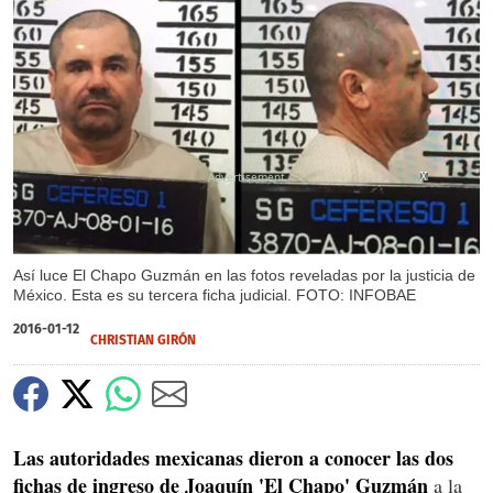
X
X
X
X
X
X
X
X
X
Así luce El Chapo Guzmán en las fotos reveladas por la justicia de
México. Esta es su tercera ficha judicial. FOTO: INFOBAE
2016-01-12
CHRISTIAN GIRÓN
Las autoridades mexicanas dieron a conocer las dos
fichas de ingreso de Joaquín 'El Chapo' Guzmán
a la