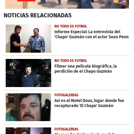
0
NOTICIAS
RELACIONADAS
seconds
of
1
NO TODO ES FUTBOL
minute,
Informe Especial: La entrevista del
0
'Chapo' Guzmán con el actor Sean Penn
NO TODO ES FUTBOL
Filmar una película biográfica, la
perdición de el Chapo Guzmán
FOTOGALERÍAS
Así es el Motel Doux, lugar donde fue
recapturado 'El Chapo' Guzmán
FOTOGALERÍAS