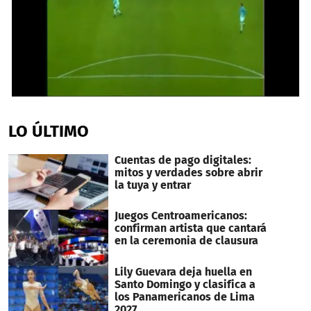
0
seconds
of
LO ÚLTIMO
44
seconds
Cuentas de pago digitales:
mitos y verdades sobre abrir
la tuya y entrar
Juegos Centroamericanos:
confirman artista que cantará
en la ceremonia de clausura
Lily Guevara deja huella en
Santo Domingo y clasifica a
los Panamericanos de Lima
2027