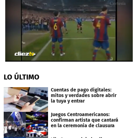
0
seconds
of
LO ÚLTIMO
55
seconds
Cuentas de pago digitales:
mitos y verdades sobre abrir
la tuya y entrar
Juegos Centroamericanos:
confirman artista que cantará
en la ceremonia de clausura