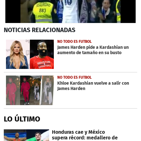
1
NOTICIAS
RELACIONADAS
second
of
32
NO TODO ES FUTBOL
seconds
James Harden pide a Kardashian un
aumento de tamaño en su busto
NO TODO ES FUTBOL
Khloe Kardashian vuelve a salir con
James Harden
LO ÚLTIMO
Honduras cae y México
supera récord: medallero de