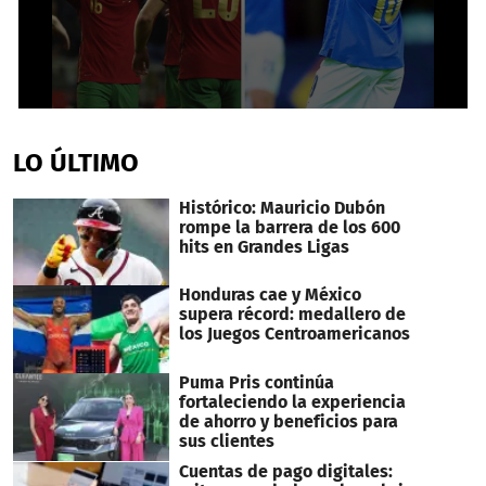
0
seconds
of
LO ÚLTIMO
1
minute,
54
Histórico: Mauricio Dubón
seconds
rompe la barrera de los 600
hits en Grandes Ligas
Honduras cae y México
supera récord: medallero de
los Juegos Centroamericanos
Puma Pris continúa
fortaleciendo la experiencia
de ahorro y beneficios para
sus clientes
Cuentas de pago digitales: