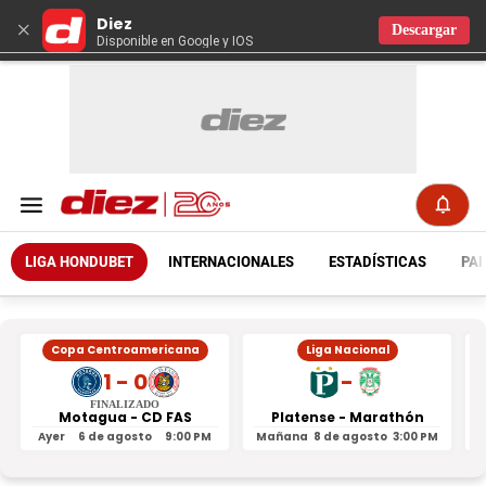
Diez
×
Descargar
Disponible en Google y IOS
LIGA HONDUBET
INTERNACIONALES
ESTADÍSTICAS
PAR
Copa Centroamericana
Liga Nacional
1 - 0
-
FINALIZADO
Motagua - CD FAS
Platense - Marathón
Ayer
6 de agosto
9:00 PM
Mañana
8 de agosto
3:00 PM