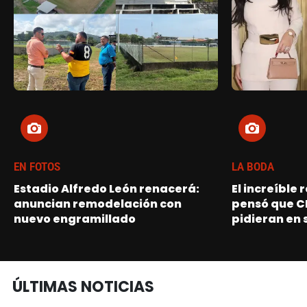
EN FOTOS
LA BODA
Estadio Alfredo León renacerá:
El increíble
anuncian remodelación con
pensó que C
nuevo engramillado
pidieran en 
ÚLTIMAS NOTICIAS