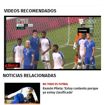
VIDEOS RECOMENDADOS
0
NOTICIAS
RELACIONADAS
seconds
of
33
NO TODO ES FUTBOL
seconds
Ramón Pileta: 'Estoy contento porque
ya estoy clasificado'