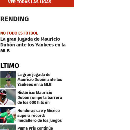
VER TODAS LAS LIGAS
TRENDING
NO TODO ES FÚTBOL
La gran jugada de Mauricio
Dubón ante los Yankees en la
MLB
ÚLTIMO
La gran jugada de
Mauricio Dubón ante los
Yankees en la MLB
Histórico: Mauricio
Dubón rompe la barrera
de los 600 hits en
Grandes Ligas
Honduras cae y México
supera récord:
medallero de los Juegos
Centroamericanos
Puma Pris continúa