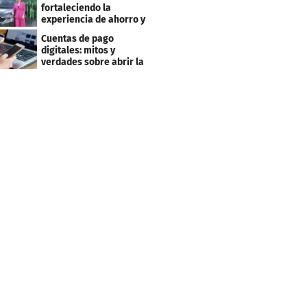
fortaleciendo la
experiencia de ahorro y
beneficios para sus
Cuentas de pago
clientes
digitales: mitos y
verdades sobre abrir la
tuya y entrar