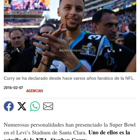
X
X
Curry se ha declarado desde hace varios años fanático de la NFL.
2016-02-07
AGENCIAS
Numerosas personalidades han presenciado la Super Bowl
Uno de ellos es la
en el Levi’s Stadium de Santa Clara.
estrella de la NBA, Stephen Curry.