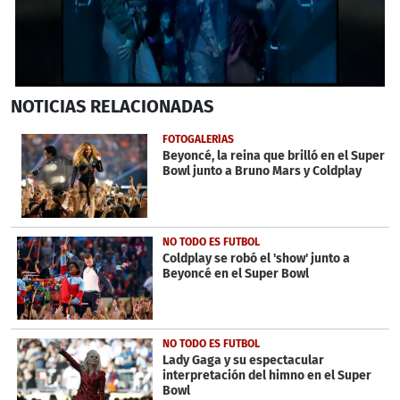
0
NOTICIAS
RELACIONADAS
seconds
of
3
FOTOGALERÍAS
minutes,
Beyoncé, la reina que brilló en el Super
8
Bowl junto a Bruno Mars y Coldplay
seconds
NO TODO ES FUTBOL
Coldplay se robó el 'show' junto a
Beyoncé en el Super Bowl
NO TODO ES FUTBOL
Lady Gaga y su espectacular
interpretación del himno en el Super
Bowl