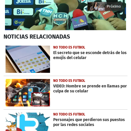
Próximo
0
NOTICIAS
RELACIONADAS
seconds
of
17
NO TODO ES FUTBOL
seconds
El secreto que se esconde detrás de los
emojis del celular
NO TODO ES FUTBOL
VIDEO: Hombre se prende en llamas por
culpa de su celular
NO TODO ES FUTBOL
Personajes que perdieron sus puestos
por las redes sociales