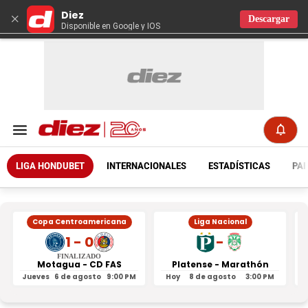
Diez
×
Descargar
Disponible en Google y IOS
LIGA HONDUBET
INTERNACIONALES
ESTADÍSTICAS
PAR
Copa Centroamericana
Liga Nacional
1 - 0
-
FINALIZADO
Motagua - CD FAS
Platense - Marathón
Jueves
6 de agosto
9:00 PM
Hoy
8 de agosto
3:00 PM