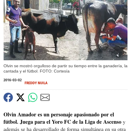
X
X
X
X
Olvin se mostró orgulloso de partir su tiempo entre la ganadería, la
cantada y el fútbol. FOTO: Cortesía
2016-03-02
FREDDY NUILA
Olvin Amador es un personaje apasionado por el
fútbol. Juega para el Yoro FC de la Liga de Ascenso
y
además se ha desarrollado de forma simultánea en su otra