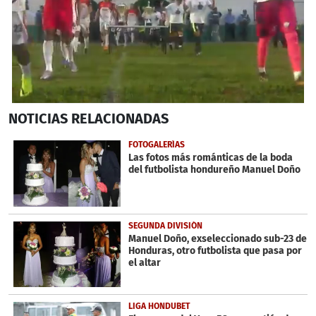
0
NOTICIAS
RELACIONADAS
seconds
of
3
FOTOGALERÍAS
minutes,
Las fotos más románticas de la boda
8
del futbolista hondureño Manuel Doño
seconds
SEGUNDA DIVISIÓN
Manuel Doño, exseleccionado sub-23 de
Honduras, otro futbolista que pasa por
el altar
LIGA HONDUBET