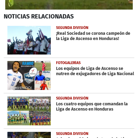
0
NOTICIAS
RELACIONADAS
seconds
of
3
SEGUNDA DIVISIÓN
minutes,
¡Real Sociedad se corona campeón de
8
la Liga de Ascenso en Honduras!
seconds
FOTOGALERÍAS
Los equipos de Liga de Ascenso se
nutren de exjugadores de Liga Nacional
SEGUNDA DIVISIÓN
Los cuatro equipos que comandan la
Liga de Ascenso en Honduras
SEGUNDA DIVISIÓN