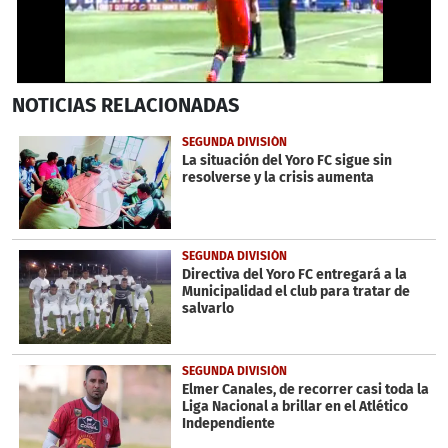
0
NOTICIAS
RELACIONADAS
seconds
of
39
SEGUNDA DIVISIÓN
seconds
La situación del Yoro FC sigue sin
resolverse y la crisis aumenta
SEGUNDA DIVISIÓN
Directiva del Yoro FC entregará a la
Municipalidad el club para tratar de
salvarlo
SEGUNDA DIVISIÓN
Elmer Canales, de recorrer casi toda la
Liga Nacional a brillar en el Atlético
Independiente