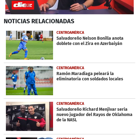
0
NOTICIAS
RELACIONADAS
seconds
of
4
CENTROAMÉRICA
minutes,
Salvadoreño Nelson Bonilla anota
51
doblete con el Zira en Azerbaiyán
seconds
CENTROAMÉRICA
Ramón Maradiaga peleará la
eliminatoria con soldados locales
CENTROAMÉRICA
Salvadoreño Richard Menjívar sería
nuevo jugador del Rayos de Oklahoma
de la NASL