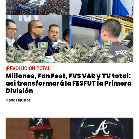
¡REVOLUCIÓN TOTAL!
Millones, Fan Fest, FVS VAR y TV total:
así transformará la FESFUT la Primera
División
Mario Figueroa