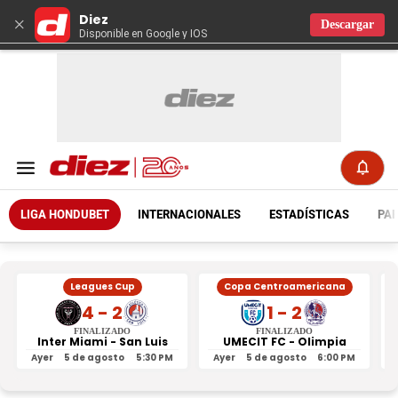
Diez
×
Descargar
Disponible en Google y IOS
LIGA HONDUBET
INTERNACIONALES
ESTADÍSTICAS
PAR
Leagues Cup
Copa Centroamericana
4 - 2
1 - 2
FINALIZADO
FINALIZADO
Inter Miami - San Luis
UMECIT FC - Olimpia
Ayer
5 de agosto
5:30 PM
Ayer
5 de agosto
6:00 PM