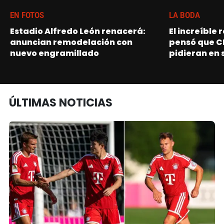
EN FOTOS
LA BODA
Estadio Alfredo León renacerá:
El increíble
anuncian remodelación con
pensó que C
nuevo engramillado
pidieran en 
ÚLTIMAS NOTICIAS